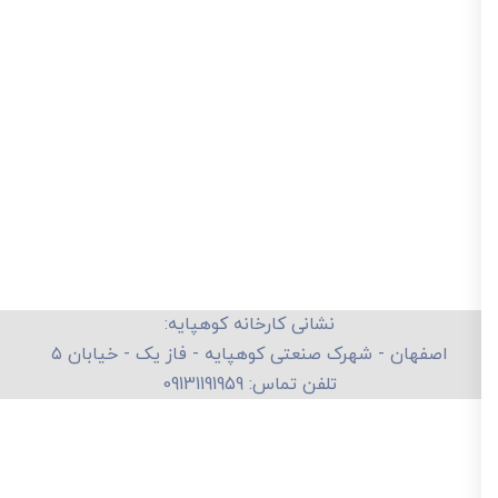
نشانی کارخانه کوهپایه:
اصفهان - شهرک صنعتی کوهپایه - فاز یک - خیابان ۵
تلفن تماس: 09131191959