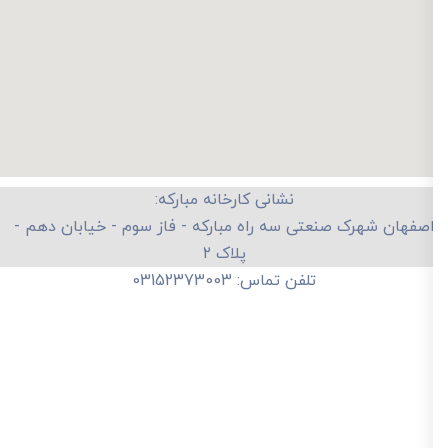
نشانی کارخانه مبارکه:
صفهان شهرک صنعتی سه راه مبارکه - فاز سوم - خیابان دهم -
پلاک ۲
تلفن تماس: 03152373003