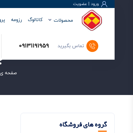
ورود
|
عضويت
کاتالوگ
رزومه
پرو
محصولات
09131191959
تماس بگیرید
ج
صفحه ی 
گروه های فروشگاه