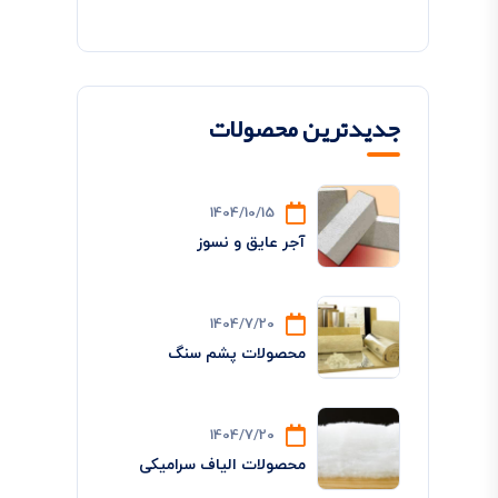
جدیدترین محصولات
1404/10/15
آجر عایق و نسوز
1404/7/20
محصولات پشم سنگ
1404/7/20
محصولات الیاف سرامیکی