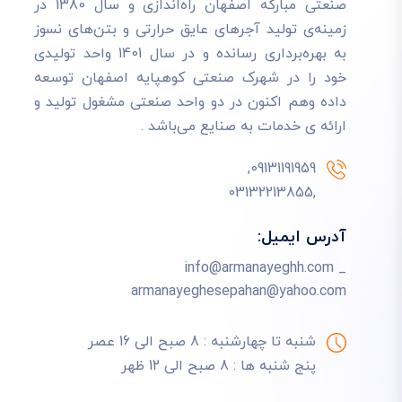
صنعتی مبارکه اصفهان راه‌اندازی و سال 1380 در
زمینه‌ی تولید آجرهای عایق حرارتی و بتن‌های نسوز
به بهره‌برداری رسانده و در سال 1401 واحد تولیدی
خود را در شهرک صنعتی کوهپایه اصفهان توسعه
داده وهم اکنون در دو واحد صنعتی مشغول تولید و
ارائه ی خدمات به صنایع می‌باشد .
09131191959,
,03132213855
آدرس ایمیل:
info@armanayeghh.com _
armanayeghesepahan@yahoo.com
شنبه تا چهارشنبه : 8 صبح الی 16 عصر
پنج شنبه ها : 8 صبح الی 12 ظهر