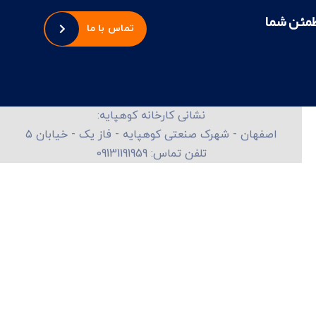
طمئن شما
تماس با ما
نشانی کارخانه کوهپایه:
اصفهان - شهرک صنعتی کوهپایه - فاز یک - خیابان ۵
تلفن تماس: 09131191959