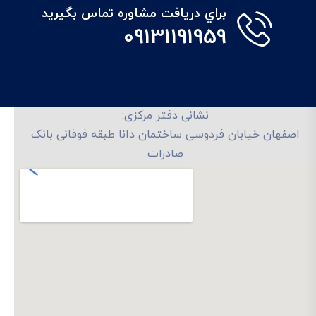
براي دريافت مشاوره تماس بگيريد
09131191959
نشانی دفتر مرکزی:
اصفهان خیابان فردوسی ساختمان دانا طبقه فوقانی بانک
صادرات
تلفن های تماس: 03132239994