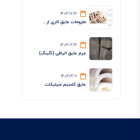
1404/7/12
ملزومات عایق کاری از...
1404/7/12
جرم عایق الیافی (لگینگ)
1404/3/6
عایق کلسیم سیلیکات