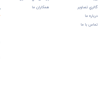
خ
گالري تصاوير
همکاران ما
درباره ما
ب
تماس با ما
م