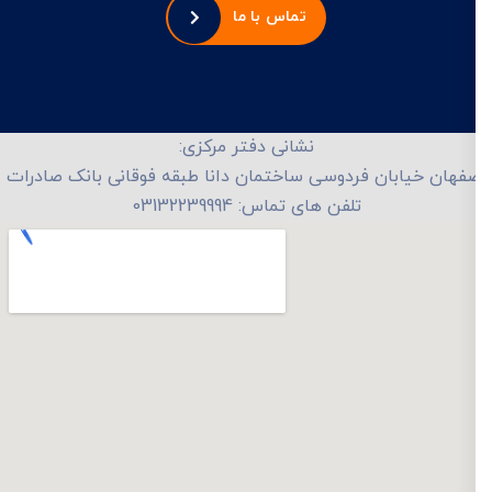
تماس با ما
نشانی دفتر مرکزی:
فهان خیابان فردوسی ساختمان دانا طبقه فوقانی بانک صادرات
تلفن های تماس: 03132239994