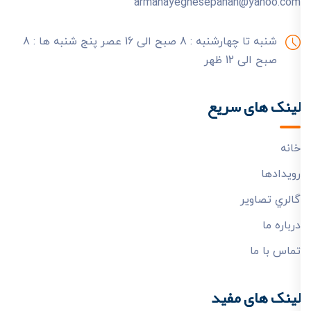
armanayeghesepahan@yahoo.com
شنبه تا چهارشنبه : 8 صبح الی 16 عصر
پنج شنبه ها : 8
صبح الی 12 ظهر
لینک های سریع
خانه
رويدادها
گالري تصاوير
درباره ما
تماس با ما
لینک های مفید