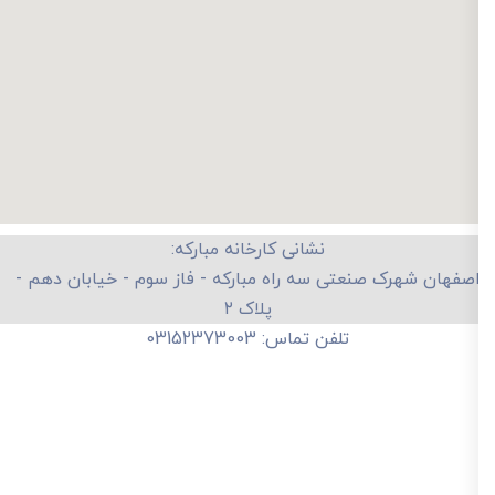
نشانی کارخانه مبارکه:
صفهان شهرک صنعتی سه راه مبارکه - فاز سوم - خیابان دهم -
پلاک ۲
تلفن تماس: 03152373003