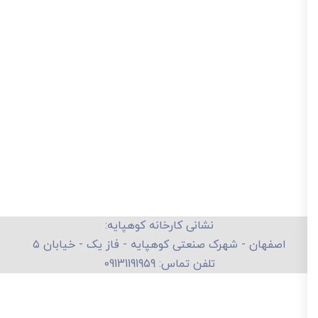
نشانی کارخانه کوهپایه:
اصفهان - شهرک صنعتی کوهپایه - فاز یک - خیابان ۵
تلفن تماس: 09131191959