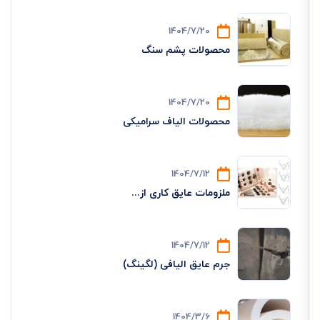
1404/7/20
محصولات پشم سنگ
1404/7/20
محصولات الیاف سرامیکی
1404/7/12
ملزومات عایق کاری از...
1404/7/12
جرم عایق الیافی (لگینگ)
1404/3/6