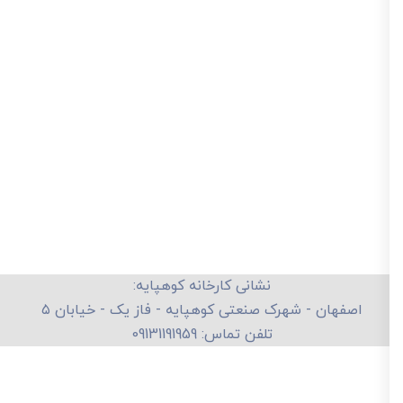
نشانی کارخانه کوهپایه:
اصفهان - شهرک صنعتی کوهپایه - فاز یک - خیابان ۵
تلفن تماس: 09131191959