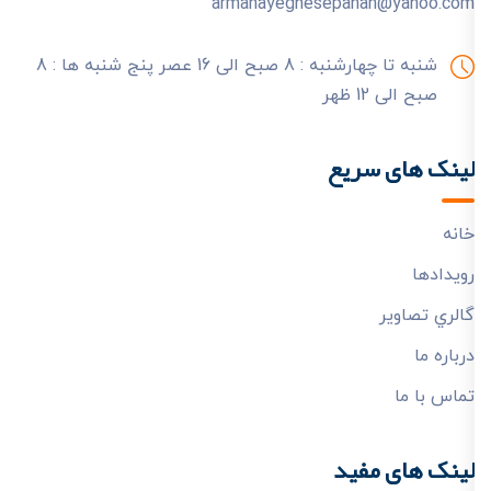
armanayeghesepahan@yahoo.com
شنبه تا چهارشنبه : 8 صبح الی 16 عصر
پنج شنبه ها : 8
صبح الی 12 ظهر
لینک های سریع
خانه
رويدادها
گالري تصاوير
درباره ما
تماس با ما
لینک های مفید