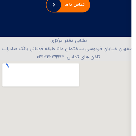
تماس با ما
نشانی دفتر مرکزی:
فهان خیابان فردوسی ساختمان دانا طبقه فوقانی بانک صادرات
تلفن های تماس: 03132239994