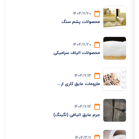
1404/7/20
محصولات پشم سنگ
1404/7/20
محصولات الیاف سرامیکی
1404/7/12
ملزومات عایق کاری از...
1404/7/12
جرم عایق الیافی (لگینگ)
1404/3/6