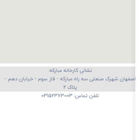
نشانی کارخانه مبارکه:
صفهان شهرک صنعتی سه راه مبارکه - فاز سوم - خیابان دهم -
پلاک ۲
تلفن تماس: 03152373003