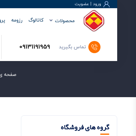
ورود
|
عضويت
کاتالوگ
رزومه
پرو
محصولات
09131191959
تماس بگیرید
صفحه ی 
گروه های فروشگاه