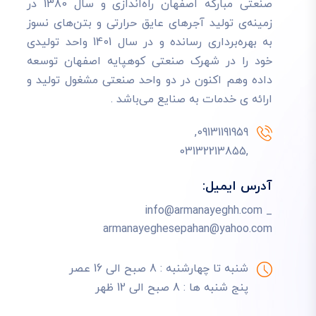
صنعتی مبارکه اصفهان راه‌اندازی و سال 1380 در
زمینه‌ی تولید آجرهای عایق حرارتی و بتن‌های نسوز
به بهره‌برداری رسانده و در سال 1401 واحد تولیدی
خود را در شهرک صنعتی کوهپایه اصفهان توسعه
داده وهم اکنون در دو واحد صنعتی مشغول تولید و
ارائه ی خدمات به صنایع می‌باشد .
09131191959,
,03132213855
آدرس ایمیل:
info@armanayeghh.com _
armanayeghesepahan@yahoo.com
شنبه تا چهارشنبه : 8 صبح الی 16 عصر
پنج شنبه ها : 8 صبح الی 12 ظهر