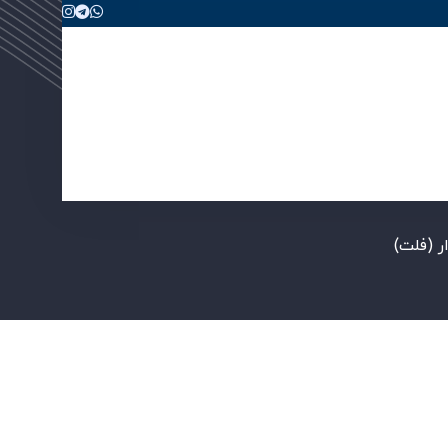
ر (فلت)