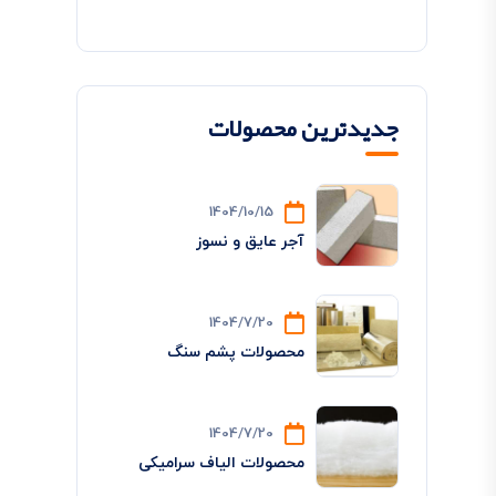
جدیدترین محصولات
1404/10/15
آجر عایق و نسوز
1404/7/20
محصولات پشم سنگ
1404/7/20
محصولات الیاف سرامیکی