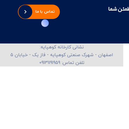
طمئن شما
تماس با ما
نشانی کارخانه کوهپایه:
اصفهان - شهرک صنعتی کوهپایه - فاز یک - خیابان ۵
تلفن تماس: 09131191959