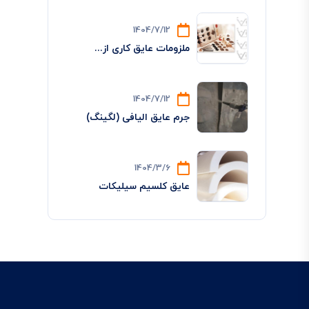
1404/7/12
ملزومات عایق کاری از...
1404/7/12
جرم عایق الیافی (لگینگ)
1404/3/6
عایق کلسیم سیلیکات