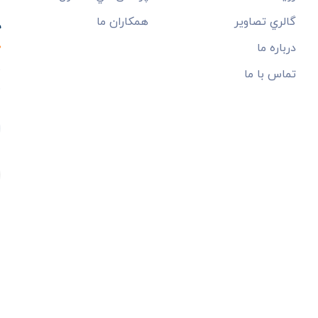
خ
گالري تصاوير
همکاران ما
درباره ما
ب
تماس با ما
م