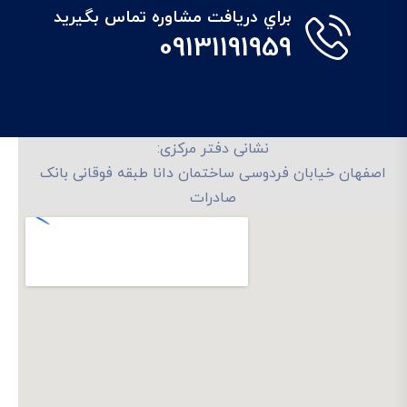
براي دريافت مشاوره تماس بگيريد
09131191959
نشانی دفتر مرکزی:
اصفهان خیابان فردوسی ساختمان دانا طبقه فوقانی بانک
صادرات
تلفن های تماس: 03132239994